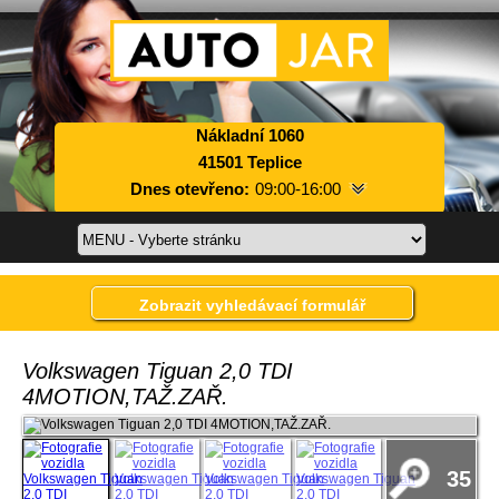
Nákladní 1060
41501 Teplice
Dnes otevřeno:
09:00-16:00
Pondělí:
09:00-17:00
Úterý:
09:00-17:00
Středa:
09:00-17:00
Zobrazit vyhledávací formulář
Čtvrtek:
09:00-17:00
Pátek:
09:00-17:00
Sobota:
09:00-16:00
Volkswagen Tiguan 2,0 TDI
Neděle:
zavřeno
4MOTION,TAŽ.ZAŘ.
35