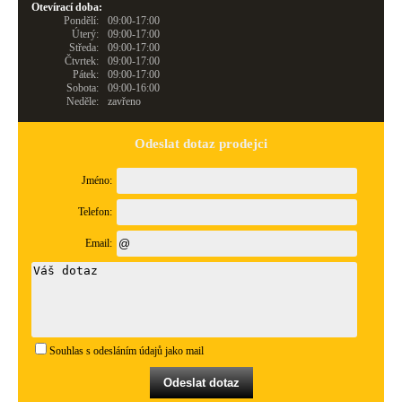
Otevírací doba:
Pondělí:
09:00-17:00
Úterý:
09:00-17:00
Středa:
09:00-17:00
Čtvrtek:
09:00-17:00
Pátek:
09:00-17:00
Sobota:
09:00-16:00
Neděle:
zavřeno
Odeslat dotaz prodejci
Jméno:
Telefon:
Email:
Souhlas s odesláním údajů jako mail