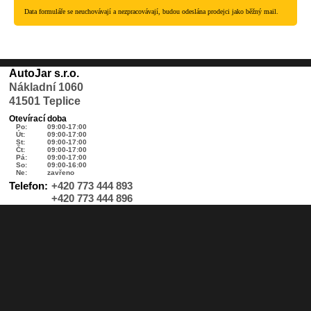
Data formuláře se neuchovávají a nezpracovávají, budou odeslána prodejci jako běžný mail.
AutoJar s.r.o.
Nákladní 1060
41501 Teplice
Otevírací doba
Po:
09:00-17:00
Út:
09:00-17:00
St:
09:00-17:00
Čt:
09:00-17:00
Pá:
09:00-17:00
So:
09:00-16:00
Ne:
zavřeno
Telefon:
+420 773 444 893
+420 773 444 896