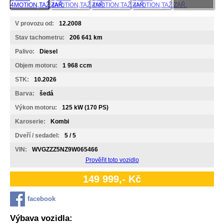
V provozu od:
12.2008
Stav tachometru:
206 641 km
Palivo:
Diesel
Objem motoru:
1 968 ccm
STK:
10.2026
Barva:
šedá
Výkon motoru:
125 kW (170 PS)
Karoserie:
Kombi
Dveří / sedadel:
5 / 5
VIN:
WVGZZZ5NZ9W065466
Prověřit toto vozidlo
149 999,- Kč
facebook
Výbava vozidla: