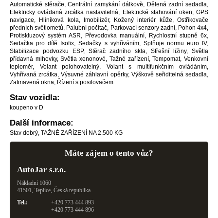
Automatické stěrače, Centrální zamykání dálkově, Dělená zadní sedadla,
Elektricky ovládaná zrcátka nastavitelná, Elektrické stahování oken, GPS
navigace, Hliníková kola, Imobilizér, Kožený interiér kůže, Ostřikovače
předních světlometů, Palubní počítač, Parkovací senzory zadní, Pohon 4x4,
Protiskluzový systém ASR, Převodovka manuální, Rychlostní stupně 6x,
Sedačka pro dítě Isofix, Sedačky s vyhříváním, Splňuje normu euro IV,
Stabilizace podvozku ESP, Stěrač zadního skla, Střešní ližiny, Světla
přídavná mlhovky, Světla xenonové, Tažné zařízení, Tempomat, Venkovní
teploměr, Volant polohovatelný, Volant s multifunkčním ovládáním,
Vyhřívaná zrcátka, Výsuvné záhlavní opěrky, Výškově seřiditelná sedadla,
Zatmavená okna, Řízení s posilovačem
Stav vozidla:
koupeno v D
Další informace:
Stav dobrý, TAŽNÉ ZAŘÍZENÍ NA 2.500 KG
Máte zájem o tento vůz?
AutoJar s.r.o.
Nákladní 1060
41501, Teplice, Česká republika
Tel.:
+420 773 444 893
+420 773 444 896