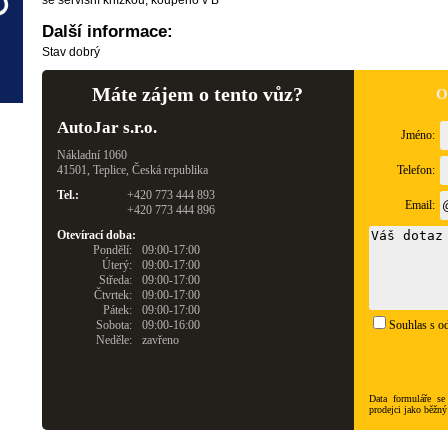
se servisní knížkou, koupeno v B
Další informace:
Stav dobrý
Máte zájem o tento vůz?
O
AutoJar s.r.o.
Jméno:
Nákladní 1060
41501, Teplice, Česká republika
Telefon:
Tel.:
+420 773 444 893
Email:
+420 773 444 896
Otevírací doba:
Pondělí:
09:00-17:00
Úterý:
09:00-17:00
Středa:
09:00-17:00
Čtvrtek:
09:00-17:00
Pátek:
09:00-17:00
Sobota:
09:00-16:00
Souhlas s od
Neděle:
zavřeno
Data formuláře se
prodejci jako běžný