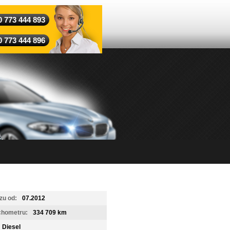
0 773 444 893
0 773 444 896
zu od:
07.2012
chometru:
334 709 km
Diesel