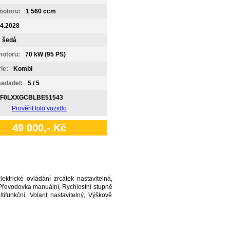
motoru:
1 560 ccm
4.2028
šedá
motoru:
70 kW (95 PS)
ie:
Kombi
sedadel:
5 / 5
F0LXXGCBLBE51543
Prověřit toto vozidlo
49 000,- Kč
ektrické ovládání zrcátek nastavitelná,
, Převodovka manuální, Rychlostní stupně
ifunkční, Volant nastavitelný, Výškově