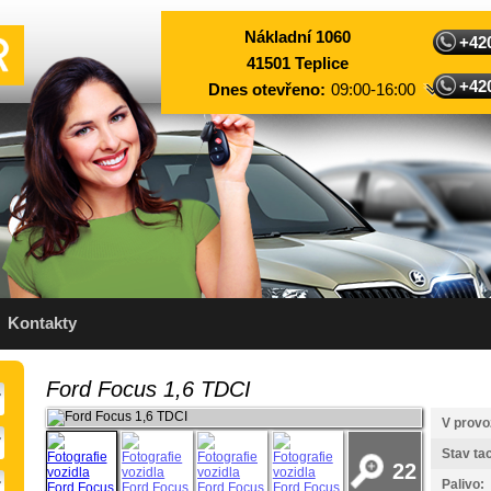
Nákladní 1060
+42
41501 Teplice
+42
Dnes otevřeno:
09:00-16:00
Pondělí:
09:00-17:00
Úterý:
09:00-17:00
Středa:
09:00-17:00
Čtvrtek:
09:00-17:00
Pátek:
09:00-17:00
Sobota:
09:00-16:00
Neděle:
zavřeno
Kontakty
Ford Focus 1,6 TDCI
V provo
Stav ta
22
Palivo: