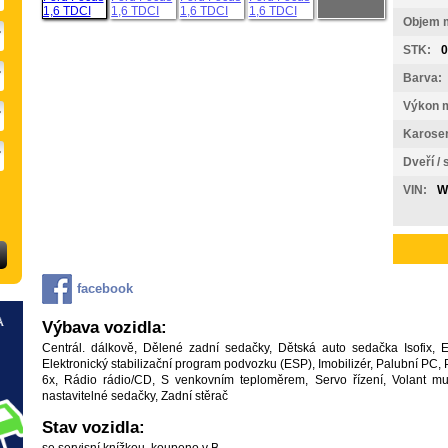
Objem 
STK:
0
Barva:
Výkon 
Karoser
Dveří / 
VIN:
W
facebook
Výbava vozidla:
Centrál. dálkově, Dělené zadní sedačky, Dětská auto sedačka Isofix, El
Elektronický stabilizační program podvozku (ESP), Imobilizér, Palubní PC
6x, Rádio rádio/CD, S venkovním teploměrem, Servo řízení, Volant mult
nastavitelné sedačky, Zadní stěrač
Stav vozidla: