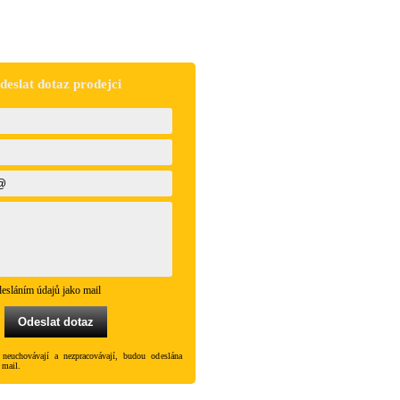
deslat dotaz prodejci
esláním údajů jako mail
 neuchovávají a nezpracovávají, budou odeslána
 mail.